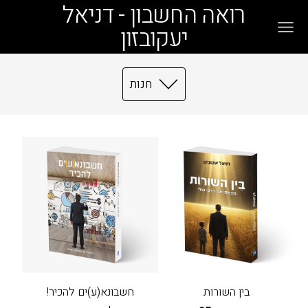
רואה החשבון - דניאל
יעקובזון
חנות
בין השורות
חשבונא(ע)ים להכיר!