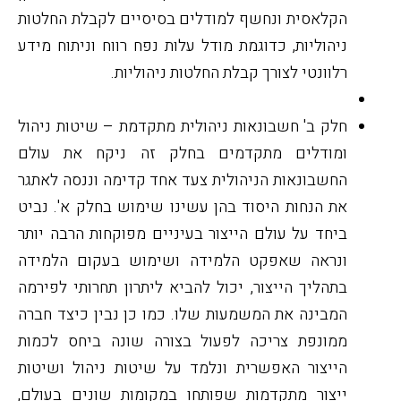
הקלאסית ונחשף למודלים בסיסיים לקבלת החלטות
ניהוליות, כדוגמת מודל עלות נפח רווח וניתוח מידע
רלוונטי לצורך קבלת החלטות ניהוליות.
חלק ב' חשבונאות ניהולית מתקדמת – שיטות ניהול
ומודלים מתקדמים
בחלק זה ניקח את עולם
החשבונאות הניהולית צעד אחד קדימה וננסה לאתגר
את הנחות היסוד בהן עשינו שימוש בחלק א'. נביט
ביחד על עולם הייצור בעיניים מפוקחות הרבה יותר
ונראה שאפקט הלמידה ושימוש בעקום הלמידה
בתהליך הייצור, יכול להביא ליתרון תחרותי לפירמה
המבינה את המשמעות שלו. כמו כן נבין כיצד חברה
ממונפת צריכה לפעול בצורה שונה ביחס לכמות
הייצור האפשרית ונלמד על שיטות ניהול ושיטות
ייצור מתקדמות שפותחו במקומות שונים בעולם,