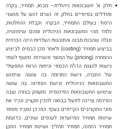
חלק א' חשבונאות ניהולית– מבוא, תמחיר, בקרה
ומודלים בסיסיים
בחלק זה נשים דגש על מושגי
היסוד בעולם התמחיר, הבקרה וקבלת ההחלטות,
נלמד מהי החשבונאות הניהולית ומהם שימושיה,
ונגלה שהבנת מבנה והתנהגות העלויות הינה הכרחית
בביצוע תמחיר (
costing
) ולאחר מכן כבסיס לביצוע
ההמחרה (
pricing
) של המוצר והשירות. נחשף לשתי
גישות להצגת הדו"ח הכספי וניתוח הרווח התפעולי
של החברה, גישת התרומה בה עושה שימוש
החשבונאות הניהולית וגישת הספיגה בה עושה
שימוש החשבונאות הפיננסית. נתעמק בצורה שבה
הפירמה צריכה לפעול בבואה להכין תקציב ונכיר את
סוגי התקציבים הקיימים בענף. כמו כן נסביר מספר
שיטות תמחיר המיועדות לענפים שונים, כדוגמת
תמחיר הזמנה, תמחיר תהליך ושיטת תמחיר התקן