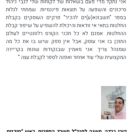
אני נתקל מדי פעם בשאלות של לקוחות שלי לגבי ניהול
סיכונים והשפעה על תוצאות פיננסיות. שמחתי לגלות
בספר "חשבונא(ע)ים להכיר" פרקים העוסקים בקבלת
החלטות בתאי אי וודאות והיכולת להשפיע על שיפור קבלת
ההחלטות. אמנם לא כל תכני הקורס רלוונטיים לעולם
התוכן בו אני עוסק, אבל אין ספק שיש בו את כל מה
שמנהל צריך. אני מאמין שבנקודות שונות בקריירה
המקצועית שלי עוד אחזור ואפנה לספר לקבלת עצה."
קובי ברדה, משנה למנכ"ל משרד התיירות, ראש "תוכנית