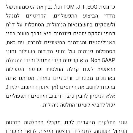
כדוגמת:
EOQ
,
JIT
,
TQM
וכו'. נבין את המשמעות של
מדדי הביצוע התפעוליים, הקריטיים למנהל
ולעוסקים בחשבונאות הניהולית. הסתכלות על דו"ח
כספי והפקת יחסים פיננסים היא נדבך חשוב בחיי
האניליסטים והגורמים החיצוניים לחברה. עם זאת,
הסתכלות פנימית של נתוני הדוחות בשילוב נתוני
Non GAAP
היא קריטית בידי המנהל ובידי ההנהלה
הראשית לשם קבלת החלטות ושיפור הפעילות
בארגונים מבוזרים וריכוזיים כאחד. מטרתנו אינה
בהכרח לחשב את היחסים (אך אופן החישוב ילמד),
אלא הניסיון להבין כיצד חישוב היחסים התפעוליים
יכול להביא לשינוי החלטה ניהולית.
שני החלקים מיועדים לכם, מקבלי ההחלטות בדרגות
הניהול השונות, למנהלים ברצפת הייצור, לרואי החשבון