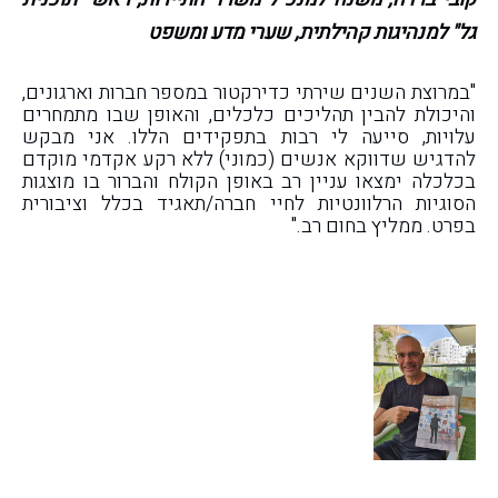
גל" למנהיגות קהילתית, שערי מדע ומשפט
"במרוצת השנים שירתי כדירקטור במספר חברות וארגונים,
והיכולת להבין תהליכים כלכלים, והאופן שבו מתמחרים
עלויות, סייעה לי רבות בתפקידים הללו. אני מבקש
להדגיש שדווקא אנשים (כמוני) ללא רקע אקדמי מוקדם
בכלכלה ימצאו עניין רב באופן הקולח והברור בו מוצגות
הסוגיות הרלוונטיות לחיי חברה/תאגיד בכלל וציבורית
בפרט. ממליץ בחום רב."