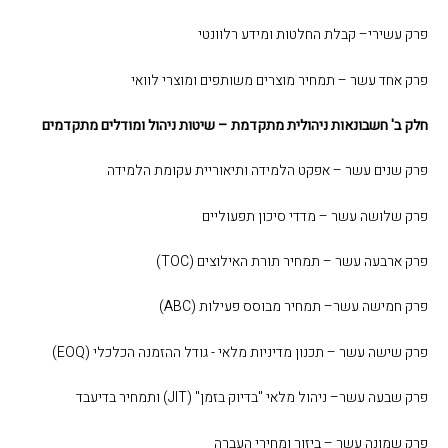
פרק עשירי– קבלת החלטות ומידע רלוונטי
פרק אחד עשר – תמחיר מוצרים משותפים ומוצרי לוואי
חלק ב' חשבונאות ניהולית מתקדמת – שיטות ניהול ומודלים מתקדמים
פרק שנים עשר – אפקט הלמידה ותיאוריית עקומת הלמידה
פרק שלושה עשר – מדדי סיכון תפעוליים
פרק ארבעה עשר – תמחיר תורת האילוצים (
TOC
)
פרק חמישה עשר– תמחיר מבוסס פעילות (
ABC
)
פרק שישה עשר – תכנון מדיניות מלאי - גודל ההזמנה הכלכלי (
EOQ
)
פרק שבעה עשר– ניהול מלאי "בדיוק בזמן" (
JIT
) ותמחיר בדיעבד
פרק שמונה עשר – ביזור ומחירי העברה