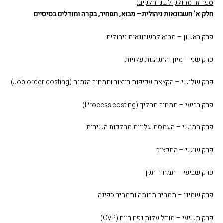
ספר זה מחולק לשני חלקים:
חלק א' חשבונאות ניהולית– מבוא, תמחיר, בקרה ומודלים בסיסיים
פרק ראשון – מבוא לחשבונאות ניהולית
פרק שני – מיון והתנהגות עלויות
פרק שלישי – הקצאת עקיפות בייצור ותמחיר הזמנה
(
Job order costing
)
פרק רביעי – תמחיר תהליך (
Process costing
)
פרק חמישי – העמסת עלויות מחלקות השירות
פרק שישי – התקציב
פרק שביעי – תמחיר תקן
פרק שמיני – תמחיר תרומה ותמחיר ספיגה
פרק תשיעי – מודל עלות נפח רווח (
CVP
)