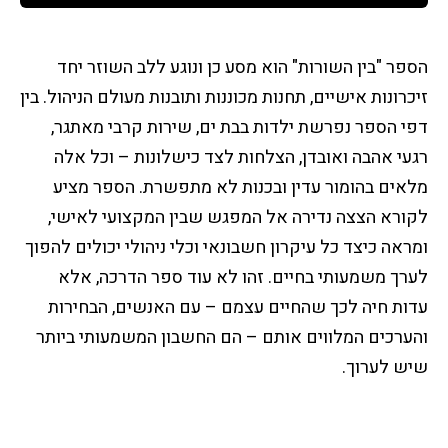
הספר "בין השורות" הוא מסע כן ונוגע ללב השוזר יחד
זיכרונות אישיים, תחנות מכוננות ותובנות מעולם הניהול. בין
דפי הספר נפרשת ילדות בבת ים, שירות קרבי מאתגר,
רגעי אהבה ואובדן, הצלחות לצד כישלונות – וכל אלה
מלאים בהומור עדין ובכנות לא מתפשרת. הספר מציע
לקורא הצצה נדירה אל המפגש שבין המקצועי לאישי,
ומראה כיצד כל עיקרון חשבונאי וכלי ניהולי יכולים להפוך
לערך משמעותי בחיים. זהו לא עוד ספר הדרכה, אלא
עדות חיה לכך שהחיים עצמם – עם האנשים, הבחירות
והערכים המלווים אותם – הם החשבון המשמעותי ביותר
שיש לערוך.